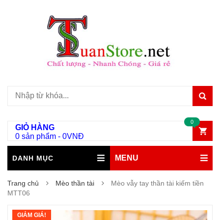
0
GIỎ HÀNG
0 sản phẩm
-
0
VNĐ
MENU
DANH MỤC
Trang chủ
Mèo thần tài
Mèo vẫy tay thần tài kiếm tiền
MTT06
GIẢM GIÁ!