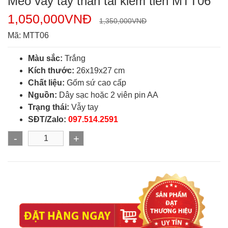
Mèo vẫy tay thần tài kiếm tiền MTT06
1,050,000
VNĐ
1,350,000
VNĐ
Mã:
MTT06
Màu sắc:
Trắng
Kích thước:
26x19x27 cm
Chất liệu:
Gốm sứ cao cấp
Nguồn:
Dây sạc hoặc 2 viên pin AA
Trạng thái:
Vẫy tay
SĐT/Zalo:
097.514.2591
-
+