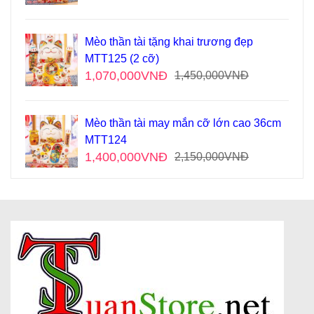
Mèo thần tài tặng khai trương đẹp
MTT125 (2 cỡ)
1,070,000
VNĐ
1,450,000
VNĐ
Mèo thần tài may mắn cỡ lớn cao 36cm
MTT124
1,400,000
VNĐ
2,150,000
VNĐ