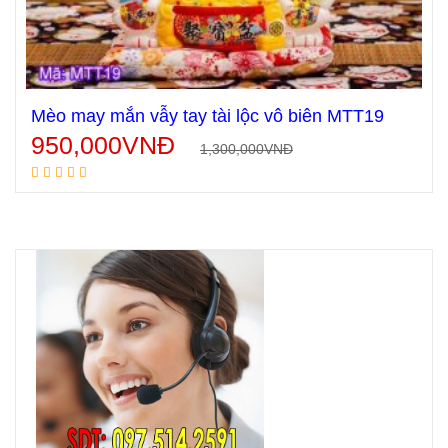
Mèo may mắn vẫy tay tài lộc vô biên MTT19
950,000
VNĐ
1,300,000
VNĐ
Thêm vào giỏ hàng