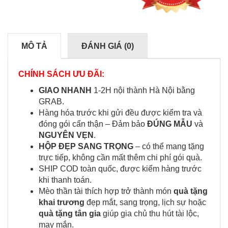
MÔ TẢ
ĐÁNH GIÁ (0)
CHÍNH SÁCH ƯU ĐÃI:
GIAO NHANH
1-2H nội thành Hà Nội bằng
GRAB.
Hàng hóa trước khi gửi đều được kiểm tra và
đóng gói cẩn thận – Đảm bảo
ĐÚNG MẪU
và
NGUYÊN VẸN
.
HỘP ĐẸP SANG TRỌNG
– có thể mang tặng
trực tiếp, không cần mất thêm chi phí gói quà.
SHIP COD toàn quốc, được kiểm hàng trước
khi thanh toán.
Mèo thần tài thích hợp trở thành món
quà tặng
khai trương
đẹp mắt, sang trọng, lịch sự hoặc
quà tặng tân gia
giúp gia chủ thu hút tài lộc,
may mắn.