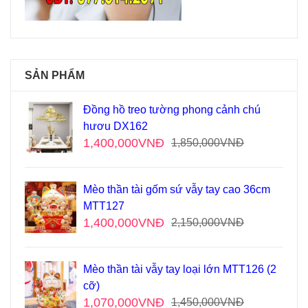
SẢN PHẨM
Đồng hồ treo tường phong cảnh chú
hươu DX162
1,400,000
VNĐ
1,850,000
VNĐ
Mèo thần tài gốm sứ vẫy tay cao 36cm
MTT127
1,400,000
VNĐ
2,150,000
VNĐ
Mèo thần tài vẫy tay loại lớn MTT126 (2
cỡ)
1,070,000
VNĐ
1,450,000
VNĐ