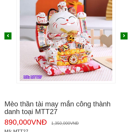
Mèo thần tài may mắn công thành
danh toại MTT27
890,000
VNĐ
1,350,000
VNĐ
Mã:
MTT27