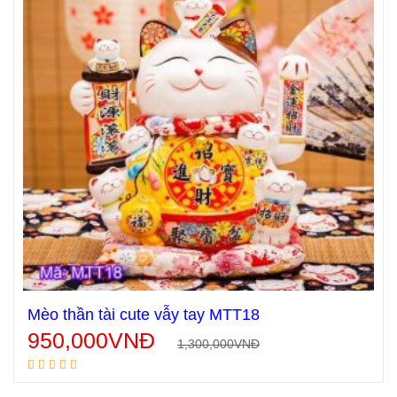
Mèo thần tài cute vẫy tay MTT18
950,000
VNĐ
1,300,000
VNĐ
Thêm vào giỏ hàng