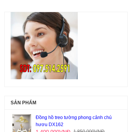
SẢN PHẨM
Đồng hồ treo tường phong cảnh chú
hươu DX162
1,400,000
VNĐ
1,850,000
VNĐ