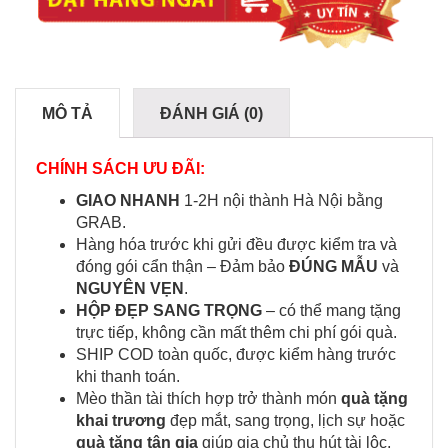
MÔ TẢ
ĐÁNH GIÁ (0)
CHÍNH SÁCH ƯU ĐÃI:
GIAO NHANH
1-2H nội thành Hà Nội bằng
GRAB.
Hàng hóa trước khi gửi đều được kiểm tra và
đóng gói cẩn thận – Đảm bảo
ĐÚNG MẪU
và
NGUYÊN VẸN
.
HỘP ĐẸP SANG TRỌNG
– có thể mang tặng
trực tiếp, không cần mất thêm chi phí gói quà.
SHIP COD toàn quốc, được kiểm hàng trước
khi thanh toán.
Mèo thần tài thích hợp trở thành món
quà tặng
khai trương
đẹp mắt, sang trọng, lịch sự hoặc
quà tặng tân gia
giúp gia chủ thu hút tài lộc,