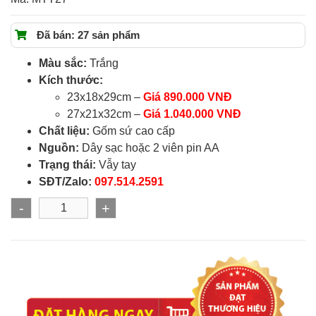
Đã bán: 27 sản phẩm
Màu sắc:
Trắng
Kích thước:
23x18x29cm –
Giá 890.000 VNĐ
27x21x32cm –
Giá 1.040.000 VNĐ
Chất liệu:
Gốm sứ cao cấp
Nguồn:
Dây sạc hoặc 2 viên pin AA
Trạng thái:
Vẫy tay
SĐT/Zalo:
097.514.2591
-
+