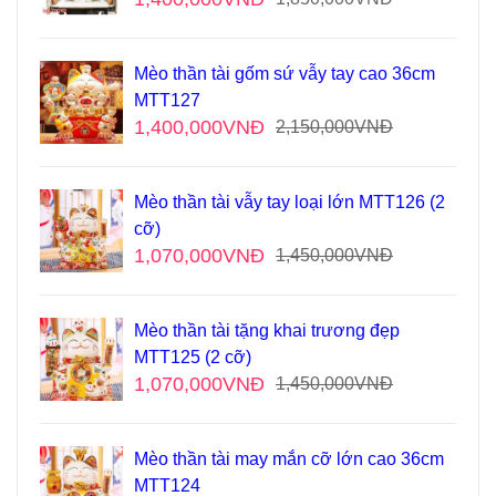
Mèo thần tài gốm sứ vẫy tay cao 36cm
MTT127
1,400,000
VNĐ
2,150,000
VNĐ
Mèo thần tài vẫy tay loại lớn MTT126 (2
cỡ)
1,070,000
VNĐ
1,450,000
VNĐ
Mèo thần tài tặng khai trương đẹp
MTT125 (2 cỡ)
1,070,000
VNĐ
1,450,000
VNĐ
Mèo thần tài may mắn cỡ lớn cao 36cm
MTT124