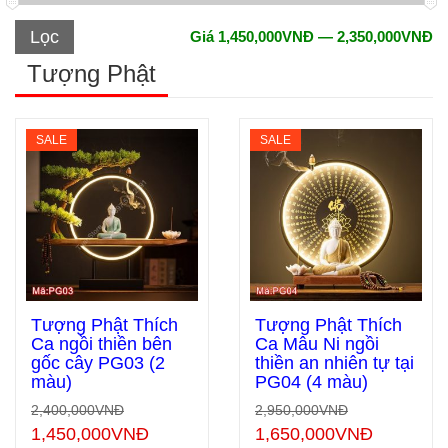
Lọc
Giá
1,450,000VNĐ
—
2,350,000VNĐ
Tượng Phật
SALE
SALE
Tượng Phật Thích
Tượng Phật Thích
Ca ngồi thiền bên
Ca Mâu Ni ngồi
gốc cây PG03 (2
thiền an nhiên tự tại
Thêm vào giỏ hàng
Thêm vào giỏ hàng
màu)
PG04 (4 màu)
2,400,000
VNĐ
2,950,000
VNĐ
1,450,000
VNĐ
1,650,000
VNĐ