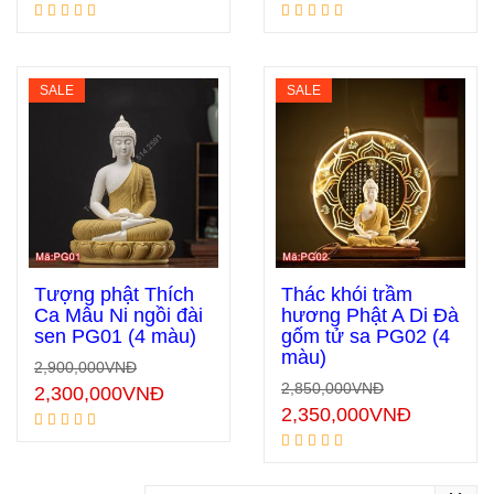
SALE
SALE
Tượng phật Thích
Thác khói trầm
Ca Mâu Ni ngồi đài
hương Phật A Di Đà
sen PG01 (4 màu)
gốm tử sa PG02 (4
Thêm vào giỏ hàng
Thêm vào giỏ hàng
màu)
2,900,000
VNĐ
2,850,000
VNĐ
2,300,000
VNĐ
2,350,000
VNĐ