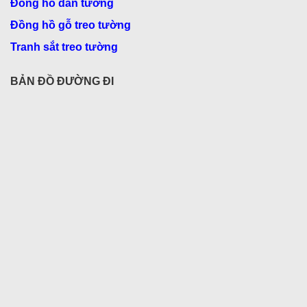
sắp xếp và trưng bày đồ bánh kẹo, hoa quả một cách
Đồng hồ dán tường
gọn gàng và tiện lợi.
Đồng hồ gỗ treo tường
Việc sử dụng đĩa đựng bánh kẹo 3 tầng không chỉ là
để lưu trữ mà còn là cách để tạo ra không gian trưng
Tranh sắt treo tường
bày sáng tạo và độc đáo.
Với chất liệu và hoa văn sang trọng, đĩa đựng bánh
BẢN ĐỒ ĐƯỜNG ĐI
kẹo 3 tầng là một phần không thể thiếu trong bữa tiệc
hoặc buổi gặp gỡ gia đình bạn bè.
Ngoài đựng trái cây, có thể sử dụng để đựng bánh
kẹo, hoa quả, đồ ăn nhẹ, đựng các vật dụng trang trí
như nến, hoa, tượng nhỏ
Như vậy, việc sử dụng khay đựng trái cây 3 tầng không chỉ
mang lại sự tiện lợi trong việc sắp xếp và trưng bày mà
còn là cách để tôn vinh vẻ đẹp và sự đa dạng của các loại
trái cây và đồ ngọt. Chọn lựa những sản phẩm chất lượng
và phù hợp sẽ giúp cho không gian sống của bạn trở nên
trọn vẹn và đẳng cấp hơn bao giờ hết.
Liên hệ mua hàng
– SĐT/Zalo:
097.514.2591