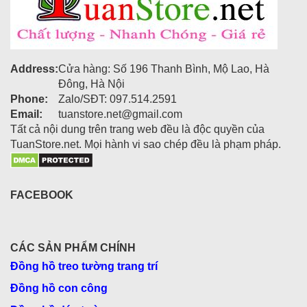
Khay đựng trái cây 3 tầng bằng sứ sang
trọng
Đặc điểm nổi bật của đĩa tầng đựng hoa
Address:
Cửa hàng: Số 196 Thanh Bình, Mộ Lao, Hà
quả
Đông, Hà Nội
Phone:
Zalo/SĐT: 097.514.2591
Cấu Trúc Chắc Chắn
: Với thiết kế ba tầng và chất
Email:
tuanstore.net@gmail.com
liệu sứ chắc chắn, đĩa tầng đựng hoa quả 3 tầng giúp
Tất cả nội dung trên trang web đều là độc quyền của
tối ưu hóa không gian trưng bày.
TuanStore.net. Mọi hành vi sao chép đều là phạm pháp.
Để được nhiều trái cây, bánh kẹo
: Không chỉ dành
cho trái cây, đĩa tầng còn phù hợp để đựng bánh kẹo,
đồ ngọt hoặc đồ ăn nhẹ khác.
FACEBOOK
Thiết Kế Tinh Tế
: Với hình dáng và hoa văn được
chăm chút kỹ lưỡng, đĩa tầng đựng hoa quả 3 tầng là
điểm nhấn độc đáo trong không gian bàn ăn.
CÁC SẢN PHẨM CHÍNH
Lợi ích khi sử dụng đĩa đựng bánh kẹo 3
Đồng hồ treo tường trang trí
tầng
Đồng hồ con công
Đĩa đựng bánh kẹo 3 tầng là giải pháp hoàn hảo để