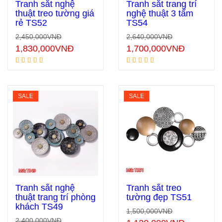
Tranh sắt nghệ
Tranh sắt trang trí
thuật treo tường giá
nghệ thuật 3 tấm
rẻ TS52
TS54
Thêm vào giỏ hàng
Thêm vào giỏ hàng
2,450,000
VNĐ
2,640,000
VNĐ
1,830,000
VNĐ
1,700,000
VNĐ
SALE
SALE
Tranh sắt nghệ
Tranh sắt treo
thuật trang trí phòng
tường đẹp TS51
khách TS49
1,500,000
VNĐ
Thêm vào giỏ hàng
Thêm vào giỏ hàng
2,400,000
VNĐ