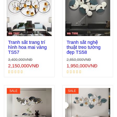
Tranh sắt trang trí
Tranh sắt nghệ
hình hoa mai vàng
thuật treo tường
TS57
đẹp TS58
Thêm vào giỏ hàng
Thêm vào giỏ hàng
3,400,000
VNĐ
2,850,000
VNĐ
2,150,000
VNĐ
1,950,000
VNĐ
SALE
SALE