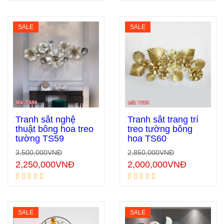
SALE
SALE
Tranh sắt nghệ
Tranh sắt trang trí
thuật bông hoa treo
treo tường bông
tường TS59
hoa TS60
Thêm vào giỏ hàng
Thêm vào giỏ hàng
3,500,000
VNĐ
2,850,000
VNĐ
2,250,000
VNĐ
2,000,000
VNĐ
SALE
SALE