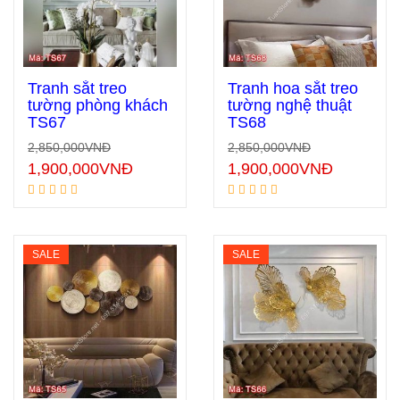
Tranh sắt treo
Tranh hoa sắt treo
tường phòng khách
tường nghệ thuật
TS67
TS68
Thêm vào giỏ hàng
Thêm vào giỏ hàng
2,850,000
VNĐ
2,850,000
VNĐ
1,900,000
VNĐ
1,900,000
VNĐ
SALE
SALE