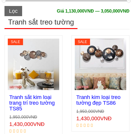
Lọc
Giá
1,130,000VNĐ
—
3,050,000VNĐ
Tranh sắt treo tường
SALE
SALE
Tranh sắt kim loại
Tranh kim loại treo
trang trí treo tường
tường đẹp TS86
TS85
1,950,000
VNĐ
Thêm vào giỏ hàng
Thêm vào giỏ hàng
1,950,000
VNĐ
1,430,000
VNĐ
1,430,000
VNĐ