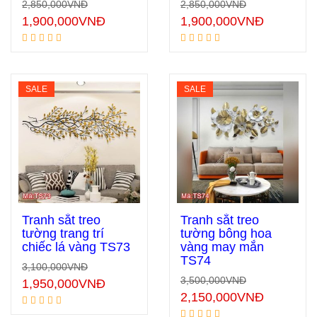
2,850,000
VNĐ
2,850,000
VNĐ
1,900,000
VNĐ
1,900,000
VNĐ
SALE
SALE
Tranh sắt treo
Tranh sắt treo
tường trang trí
tường bông hoa
chiếc lá vàng TS73
vàng may mắn
Thêm vào giỏ hàng
Thêm vào giỏ hàng
TS74
3,100,000
VNĐ
3,500,000
VNĐ
1,950,000
VNĐ
2,150,000
VNĐ