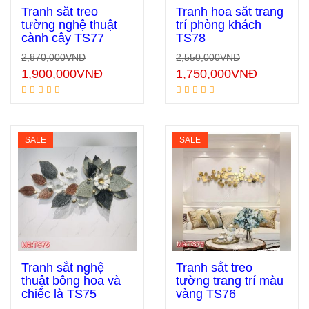
Tranh sắt treo
Tranh hoa sắt trang
tường nghệ thuật
trí phòng khách
cành cây TS77
TS78
Thêm vào giỏ hàng
Thêm vào giỏ hàng
2,870,000
VNĐ
2,550,000
VNĐ
1,900,000
VNĐ
1,750,000
VNĐ
SALE
SALE
Tranh sắt nghệ
Tranh sắt treo
thuật bông hoa và
tường trang trí màu
chiếc là TS75
vàng TS76
Thêm vào giỏ hàng
Thêm vào giỏ hàng