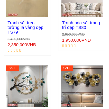
Tranh sắt treo
Tranh hóa sắt trang
tường lá vàng đẹp
trí đẹp TS80
TS79
2,650,000
VNĐ
Thêm vào giỏ hàng
Thêm vào giỏ hàng
3,450,000
VNĐ
1,950,000
VNĐ
2,350,000
VNĐ
SALE
SALE