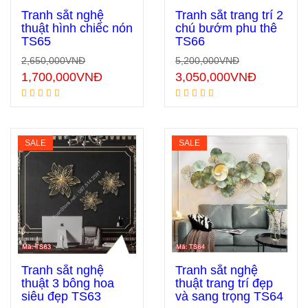
Tranh sắt nghệ
Tranh sắt trang trí 2
thuật hình chiếc nón
chú bướm phu thê
TS65
TS66
Thêm vào giỏ hàng
Thêm vào giỏ hàng
2,650,000
VNĐ
5,200,000
VNĐ
1,700,000
VNĐ
3,050,000
VNĐ
SALE
SALE
Tranh sắt nghệ
Tranh sắt nghệ
thuật 3 bông hoa
thuật trang trí đẹp
siêu đẹp TS63
và sang trọng TS64
Thêm vào giỏ hàng
Thêm vào giỏ hàng