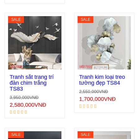
SALE
SALE
Tranh sắt trang trí
Tranh kim loại treo
đàn chim trắng
tường đẹp TS84
TS83
2,550,000
VNĐ
Thêm vào giỏ hàng
Thêm vào giỏ hàng
3,950,000
VNĐ
1,700,000
VNĐ
2,580,000
VNĐ
SALE
SALE