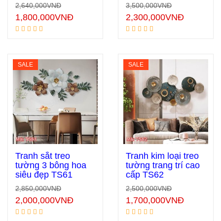
2,640,000
VNĐ
3,500,000
VNĐ
1,800,000
VNĐ
2,300,000
VNĐ
SALE
SALE
Tranh sắt treo
Tranh kim loại treo
tường 3 bông hoa
tường trang trí cao
siêu đẹp TS61
cấp TS62
Thêm vào giỏ hàng
Thêm vào giỏ hàng
2,850,000
VNĐ
2,500,000
VNĐ
2,000,000
VNĐ
1,700,000
VNĐ