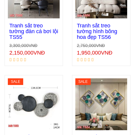
Tranh sắt treo
Tranh sắt treo
tường đàn cá bơi lội
tường hình bông
TS55
hoa đẹp TS56
Thêm vào giỏ hàng
Thêm vào giỏ hàng
3,300,000
VNĐ
2,750,000
VNĐ
2,150,000
VNĐ
1,950,000
VNĐ
SALE
SALE