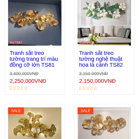
Tranh sắt treo
Tranh sắt treo
tường trang trí màu
tường nghệ thuật
đồng cỡ lớn TS81
hoa lá cành TS82
Thêm vào giỏ hàng
Thêm vào giỏ hàng
3,400,000
VNĐ
3,150,000
VNĐ
2,250,000
VNĐ
2,150,000
VNĐ
SALE
SALE