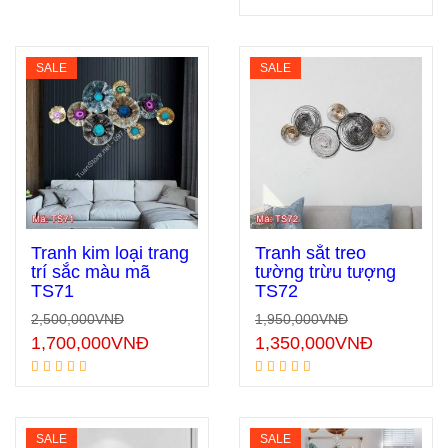
SALE
SALE
Tranh kim loại trang
Tranh sắt treo
trí sắc màu mã
tường trừu tượng
TS71
TS72
Thêm vào giỏ hàng
Thêm vào giỏ hàng
2,500,000
VNĐ
1,950,000
VNĐ
1,700,000
VNĐ
1,350,000
VNĐ
SALE
SALE