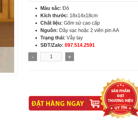
Màu sắc:
Đỏ
Kích thước:
18x14x18cm
Chất liệu:
Gốm sứ cao cấp
Nguồn:
Dây sạc hoặc 2 viên pin AA
Trạng thái:
Vẫy tay
SĐT/Zalo:
097.514.2591
-
+