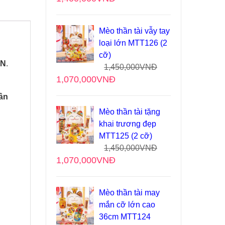
Mèo thần tài vẫy tay
loại lớn MTT126 (2
cỡ)
ẸN
.
1,450,000
VNĐ
1,070,000
VNĐ
tân
Mèo thần tài tặng
khai trương đẹp
MTT125 (2 cỡ)
1,450,000
VNĐ
1,070,000
VNĐ
Mèo thần tài may
mắn cỡ lớn cao
36cm MTT124