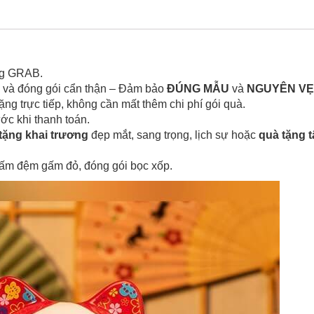
ng GRAB.
a và đóng gói cẩn thận – Đảm bảo
ĐÚNG MẪU
và
NGUYÊN V
ặng trực tiếp, không cần mất thêm chi phí gói quà.
c khi thanh toán.
tặng khai trương
đẹp mắt, sang trọng, lịch sự hoặc
quà tặng 
tấm đệm gấm đỏ, đóng gói bọc xốp.