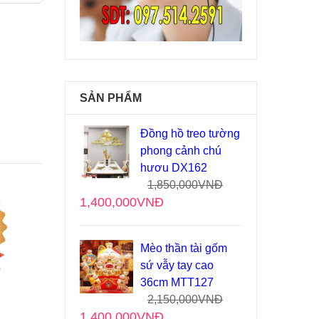
SẢN PHẨM
Đồng hồ treo tường
phong cảnh chú
hươu DX162
1,850,000
VNĐ
1,400,000
VNĐ
Mèo thần tài gốm
sứ vẫy tay cao
36cm MTT127
2,150,000
VNĐ
1,400,000
VNĐ