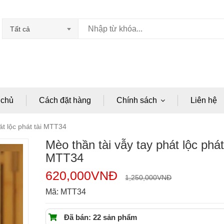
Tất cả
 chủ
Cách đặt hàng
Chính sách
Liên hệ
át lộc phát tài MTT34
Mèo thần tài vẫy tay phát lộc phát
MTT34
620,000
VNĐ
1,250,000
VNĐ
Mã:
MTT34
Đã bán: 22 sản phẩm