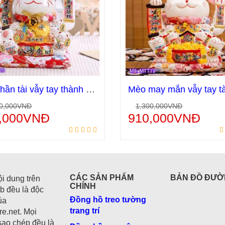
Mèo thần tài vẫy tay thành công phát đạt MTT28
0,000
VNĐ
1,300,000
VNĐ
Thêm vào giỏ hàng
Thêm vào giỏ hà
,000
VNĐ
910,000
VNĐ
CÁC SẢN PHẨM
BẢN ĐỒ ĐƯỜ
ội dung trên
CHÍNH
b đều là độc
Đồng hồ treo tường
ủa
trang trí
e.net. Mọi
sao chép đều là