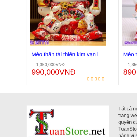
Mèo thần tài thiên kim vạn lượng MTT11
1,350,000
VNĐ
1,35
Thêm vào giỏ hàng
990,000
VNĐ
890
Tất cả n
trang we
quyền c
TuanStor
hành vi 