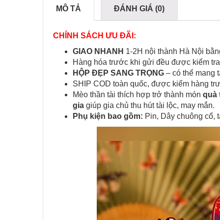
MÔ TẢ
ĐÁNH GIÁ (0)
CHÍNH SÁCH ƯU ĐÃI:
GIAO NHANH
1-2H nội thành Hà Nội bằ
Hàng hóa trước khi gửi đều được kiểm tr
HỘP ĐẸP SANG TRỌNG
– có thể mang t
SHIP COD toàn quốc, được kiểm hàng trướ
Mèo thần tài thích hợp trở thành món
quà 
gia
giúp gia chủ thu hút tài lộc, may mắn.
Phụ kiện bao gồm:
Pin, Dây chuông cổ, 