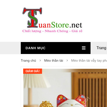
Trang
DANH MỤC
Trang chủ
Mèo thần tài
Mèo thần tài vẫy tay ph
GIẢM GIÁ!