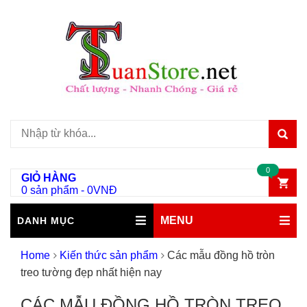
0
GIỎ HÀNG
0 sản phẩm
-
0
VNĐ
MENU
DANH MỤC
Home
Kiến thức sản phẩm
Các mẫu đồng hồ tròn
treo tường đẹp nhất hiện nay
CÁC MẪU ĐỒNG HỒ TRÒN TREO