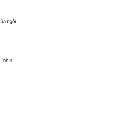
của ngôi
 “nhịn