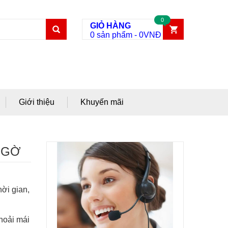
0
GIỎ HÀNG
0 sản phẩm
-
0
VNĐ
Giới thiệu
Khuyến mãi
NGỜ
ời gian,
hoải mái