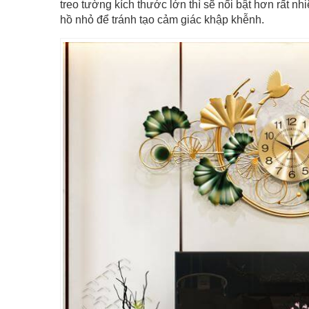
treo tường kích thước lớn thì sẽ nổi bật hơn rất n
hồ nhỏ để tránh tạo cảm giác khập khễnh.