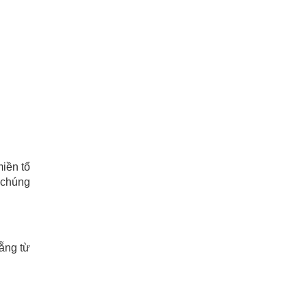
miền tổ
ì chúng
ẵng từ