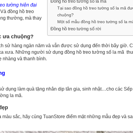
Đồng hồ treo tường số la mã
reo tường hiện đại
Tại sao đồng hồ treo tường số la mã đ
 Và đồng hồ treo
chuộng?
ông thường, mà thay
Một số mẫu đồng hồ treo tường số la m
Đồng hồ treo tường số rời
ợc ưa chuộng?
lịch sử hàng ngàn năm và vẫn được sử dụng đến thời bây giờ. C
hời xa xưa. Những người sử dụng đồng hồ treo tường số la mã t
ẹ nhàng và thanh bình.
ng
ử dụng làm quà tặng nhân dịp tân gia, sinh nhật…cho các Sếp 
ường la mã.
đẹp
 và màu sắc, hãy cùng TuanStore điểm mặt những mẫu đẹp và sa