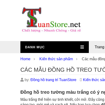
Trang
DANH MỤC
Home
Kiến thức sản phẩm
Các mẫu đồng
CÁC MẪU ĐỒNG HỒ TREO TƯ
by:
Đồng hồ trang trí TuanStore
Kiến thức s
Đồng hồ treo tường màu trắng có ý n
Màu trắng thể hiện sự tinh khiết, cởi mở. Đây cũng
sáng tạo, mới mẻ và sạch sẽ. Nếu bạn lựa chọn
đồ