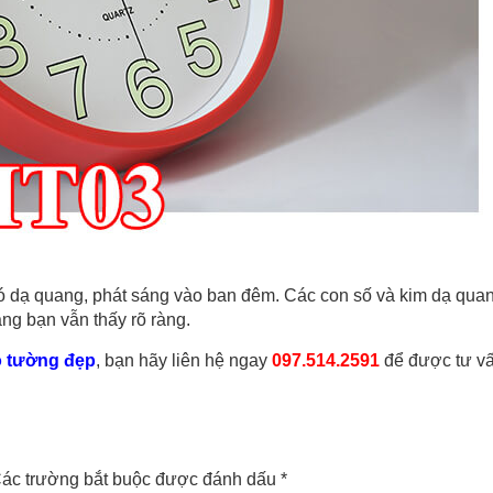
ó dạ quang, phát sáng vào ban đêm. Các con số và kim dạ qu
áng bạn vẫn thấy rõ ràng.
o tường đẹp
, bạn hãy liên hệ ngay
097.514.2591
để được tư vấ
ác trường bắt buộc được đánh dấu
*