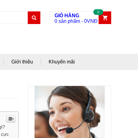
0
GIỎ HÀNG
0 sản phẩm
-
0
VNĐ
Giới thiệu
Khuyến mãi
gì?
g cực