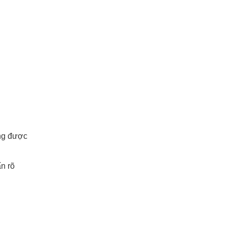
ang được
n rõ