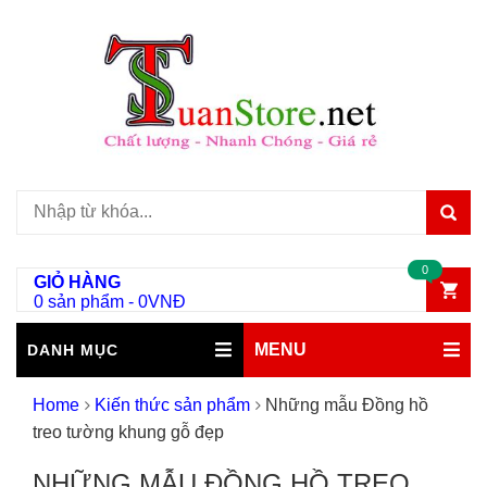
0
GIỎ HÀNG
0 sản phẩm
-
0
VNĐ
MENU
DANH MỤC
Home
Kiến thức sản phẩm
Những mẫu Đồng hồ
treo tường khung gỗ đẹp
NHỮNG MẪU ĐỒNG HỒ TREO