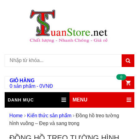
0
GIỎ HÀNG
0 sản phẩm
-
0
VNĐ
MENU
DANH MỤC
Home
Kiến thức sản phẩm
Đồng hồ treo tường
hình vuông – Đẹp và sang trọng
ĐỒNG HỒ TREO TƯỜNG HÌNH