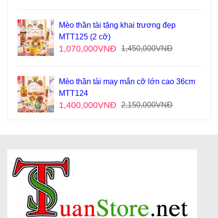
Mèo thần tài tặng khai trương đẹp
MTT125 (2 cỡ)
1,070,000
VNĐ
1,450,000
VNĐ
Mèo thần tài may mắn cỡ lớn cao 36cm
MTT124
1,400,000
VNĐ
2,150,000
VNĐ