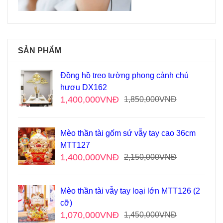
SẢN PHẨM
Đồng hồ treo tường phong cảnh chú
hươu DX162
1,400,000
VNĐ
1,850,000
VNĐ
Mèo thần tài gốm sứ vẫy tay cao 36cm
MTT127
1,400,000
VNĐ
2,150,000
VNĐ
Mèo thần tài vẫy tay loại lớn MTT126 (2
cỡ)
1,070,000
VNĐ
1,450,000
VNĐ