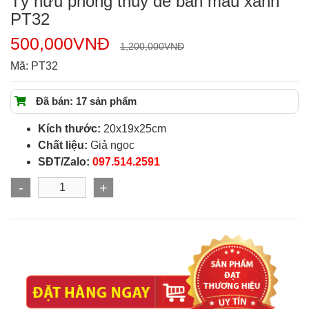
Tỳ hưu phong thủy để bàn màu xanh
PT32
500,000
VNĐ
1,200,000
VNĐ
Mã:
PT32
Đã bán: 17 sản phẩm
Kích thước:
20x19x25cm
Chất liệu:
Giả ngọc
SĐT/Zalo:
097.514.2591
-
+