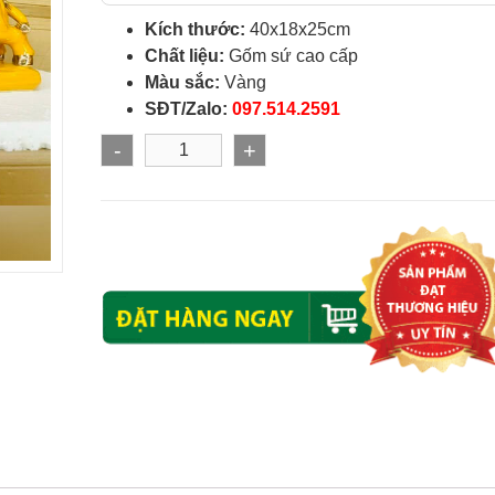
Kích thước:
40x18x25cm
Chất liệu:
Gốm sứ cao cấp
Màu sắc:
Vàng
SĐT/Zalo:
097.514.2591
-
+