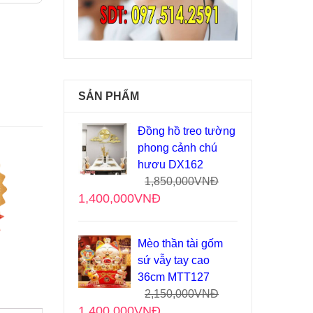
SẢN PHẨM
Đồng hồ treo tường
phong cảnh chú
hươu DX162
1,850,000
VNĐ
1,400,000
VNĐ
Mèo thần tài gốm
sứ vẫy tay cao
36cm MTT127
2,150,000
VNĐ
1,400,000
VNĐ