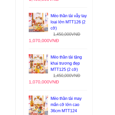
Mèo thần tài vẫy tay
loại lớn MTT126 (2
cỡ)
1,450,000
VNĐ
1,070,000
VNĐ
Mèo thần tài tặng
khai trương đẹp
MTT125 (2 cỡ)
1,450,000
VNĐ
1,070,000
VNĐ
Mèo thần tài may
mắn cỡ lớn cao
36cm MTT124