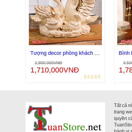
Tượng decor phòng khách gia đình thiên nga DC18
2,800,000
VNĐ
3,50
Thêm vào giỏ hàng
1,710,000
VNĐ
1,7
Tất cả n
trang we
quyền c
TuanStor
hành vi 