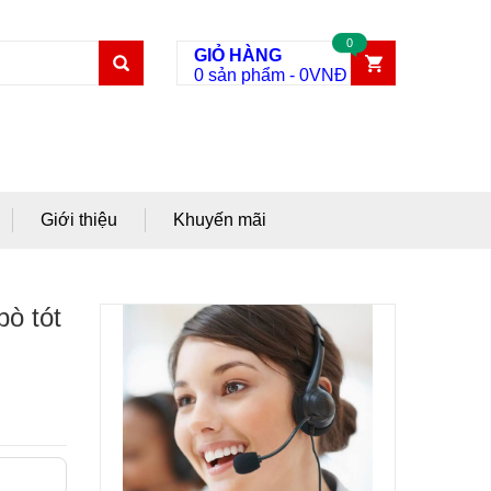
0
GIỎ HÀNG
0 sản phẩm
-
0
VNĐ
Giới thiệu
Khuyến mãi
ò tót