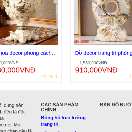
Bình hoa decor phong cách Bắc Âu mã đáo thành công BH12
0,000
VNĐ
1,580,000
VNĐ
Thêm vào giỏ hàng
Thêm vào giỏ hà
80,000
VNĐ
910,000
VNĐ
CÁC SẢN PHẨM
BẢN ĐỒ ĐƯỜ
ội dung trên
CHÍNH
b đều là độc
Đồng hồ treo tường
ủa
trang trí
e.net. Mọi
sao chép đều là