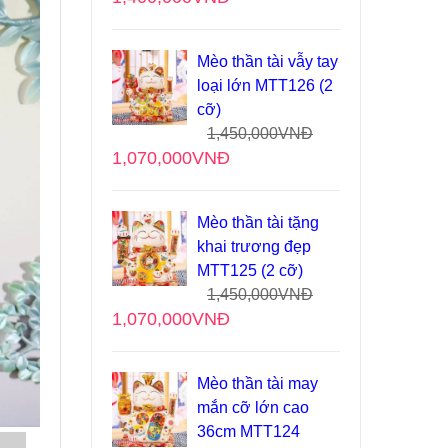
Mèo thần tài vẫy tay
loại lớn MTT126 (2
cỡ)
1,450,000
VNĐ
1,070,000
VNĐ
Mèo thần tài tặng
khai trương đẹp
MTT125 (2 cỡ)
1,450,000
VNĐ
1,070,000
VNĐ
Mèo thần tài may
mắn cỡ lớn cao
36cm MTT124