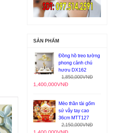
SẢN PHẨM
Đồng hồ treo tường
phong cảnh chú
hươu DX162
1,850,000
VNĐ
1,400,000
VNĐ
Mèo thần tài gốm
sứ vẫy tay cao
36cm MTT127
2,150,000
VNĐ
1,400,000
VNĐ