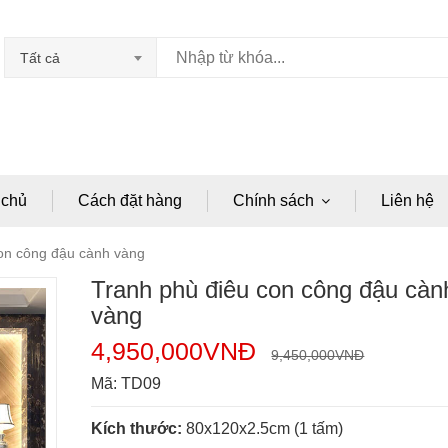
Tất cả
 chủ
Cách đặt hàng
Chính sách
Liên hệ
on công đậu cành vàng
Tranh phù điêu con công đậu càn
vàng
4,950,000
VNĐ
9,450,000
VNĐ
Mã:
TD09
Kích thước:
80x120x2.5cm (1 tấm)