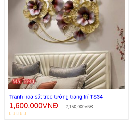
Tranh hoa sắt treo tường trang trí TS34
1,600,000
VNĐ
2,150,000
VNĐ
Thêm vào giỏ hàng