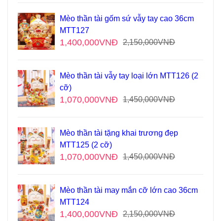
Mèo thần tài gốm sứ vẫy tay cao 36cm
MTT127
1,400,000
VNĐ
2,150,000
VNĐ
Mèo thần tài vẫy tay loại lớn MTT126 (2
cỡ)
1,070,000
VNĐ
1,450,000
VNĐ
Mèo thần tài tặng khai trương đẹp
MTT125 (2 cỡ)
1,070,000
VNĐ
1,450,000
VNĐ
Mèo thần tài may mắn cỡ lớn cao 36cm
MTT124
1,400,000
VNĐ
2,150,000
VNĐ