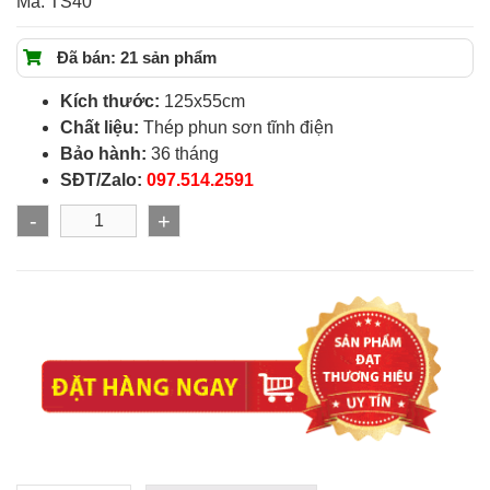
Mã:
TS40
Đã bán: 21 sản phẩm
Kích thước:
125x55cm
Chất liệu:
Thép phun sơn tĩnh điện
Bảo hành:
36 tháng
SĐT/Zalo:
097.514.2591
-
+