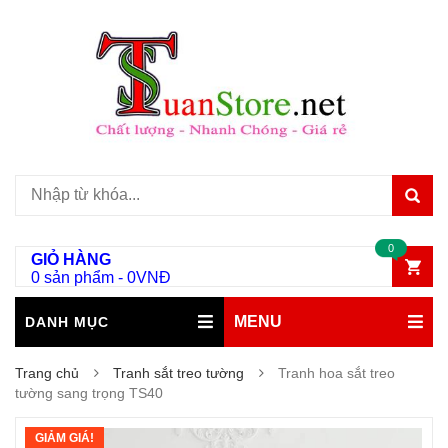
0
GIỎ HÀNG
0 sản phẩm
-
0
VNĐ
MENU
DANH MỤC
Trang chủ
Tranh sắt treo tường
Tranh hoa sắt treo
tường sang trọng TS40
GIẢM GIÁ!