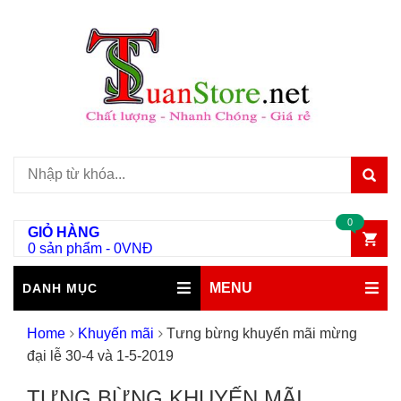
0
GIỎ HÀNG
0 sản phẩm
-
0
VNĐ
MENU
DANH MỤC
Home
Khuyến mãi
Tưng bừng khuyến mãi mừng
đại lễ 30-4 và 1-5-2019
TƯNG BỪNG KHUYẾN MÃI