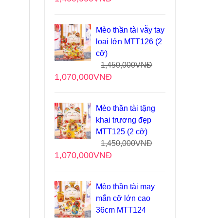
Mèo thần tài vẫy tay
loại lớn MTT126 (2
cỡ)
1,450,000
VNĐ
1,070,000
VNĐ
Mèo thần tài tặng
khai trương đẹp
MTT125 (2 cỡ)
1,450,000
VNĐ
1,070,000
VNĐ
Mèo thần tài may
mắn cỡ lớn cao
36cm MTT124