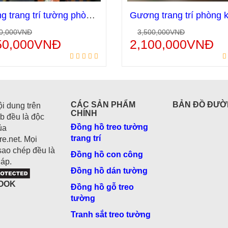
Gương trang trí tường phòng khách sang trọng GS08
0,000
VNĐ
3,500,000
VNĐ
Thêm vào giỏ hàng
Thêm vào giỏ hà
50,000
VNĐ
2,100,000
VNĐ
CÁC SẢN PHẨM
BẢN ĐỒ ĐƯỜ
ội dung trên
CHÍNH
b đều là độc
Đồng hồ treo tường
ủa
trang trí
e.net. Mọi
sao chép đều là
Đồng hồ con công
áp.
Đồng hồ dán tường
OOK
Đồng hồ gỗ treo
tường
Tranh sắt treo tường