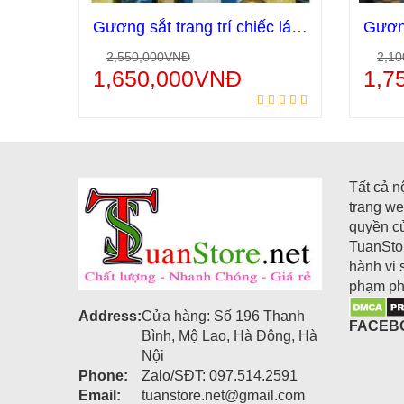
Gương sắt trang trí chiếc lá vàng GS16
2,550,000
VNĐ
2,10
Thêm vào giỏ hàng
1,650,000
VNĐ
1,7
Tất cả n
trang we
quyền c
TuanStor
hành vi 
phạm ph
Address:
Cửa hàng: Số 196 Thanh
FACEB
Bình, Mộ Lao, Hà Đông, Hà
Nội
Phone:
Zalo/SĐT: 097.514.2591
Email:
tuanstore.net@gmail.com