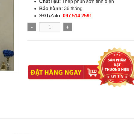
Chất liệu:
Thép phun sơn tĩnh điện
Bảo hành:
36 tháng
SĐT/Zalo:
097.514.2591
-
+