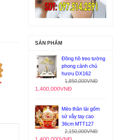
SẢN PHẨM
Đồng hồ treo tường
phong cảnh chú
hươu DX162
1,850,000
VNĐ
1,400,000
VNĐ
Mèo thần tài gốm
sứ vẫy tay cao
36cm MTT127
2,150,000
VNĐ
1,400,000
VNĐ