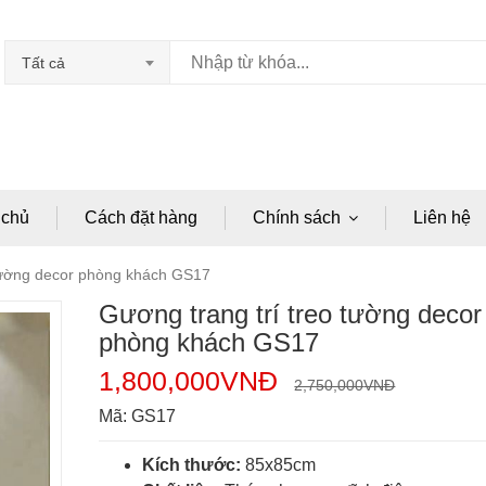
Tất cả
 chủ
Cách đặt hàng
Chính sách
Liên hệ
 tường decor phòng khách GS17
Gương trang trí treo tường decor
phòng khách GS17
1,800,000
VNĐ
2,750,000
VNĐ
Mã:
GS17
Kích thước:
85x85cm