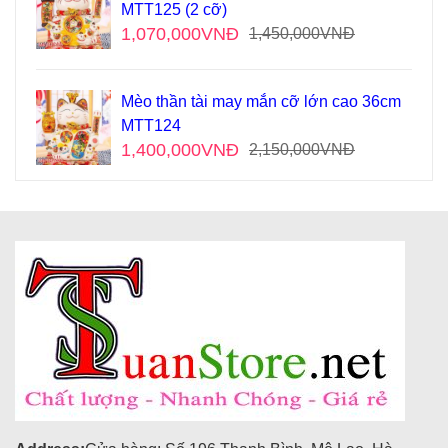
MTT125 (2 cỡ)
1,070,000
VNĐ
1,450,000
VNĐ
Mèo thần tài may mắn cỡ lớn cao 36cm
MTT124
1,400,000
VNĐ
2,150,000
VNĐ