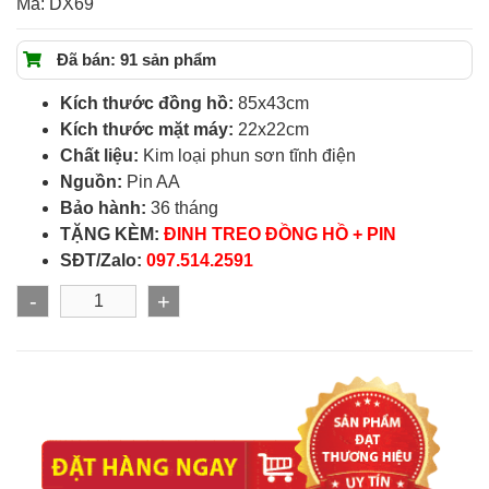
Mã:
DX69
Đã bán: 91 sản phẩm
Kích thước đồng hồ:
85x43cm
Kích thước mặt máy:
22x22cm
Chất liệu:
Kim loại phun sơn tĩnh điện
Nguồn:
Pin AA
Bảo hành:
36 tháng
TẶNG KÈM:
ĐINH TREO ĐỒNG HỒ + PIN
SĐT/Zalo:
097.514.2591
-
+