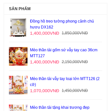
SẢN PHẨM
Đồng hồ treo tường phong cảnh chú
hươu DX162
1,400,000
VNĐ
1,850,000
VNĐ
Mèo thần tài gốm sứ vẫy tay cao 36cm
MTT127
1,400,000
VNĐ
2,150,000
VNĐ
Mèo thần tài vẫy tay loại lớn MTT126 (2
cỡ)
1,070,000
VNĐ
1,450,000
VNĐ
Mèo thần tài tặng khai trương đẹp