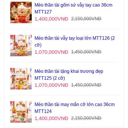
Mèo thần tài gốm sứ vẫy tay cao 36cm
MTT127
1,400,000
VNĐ
2,150,000
VNĐ
Mèo thần tài vẫy tay loại lớn MTT126 (2
cỡ)
1,070,000
VNĐ
1,450,000
VNĐ
Mèo thần tài tặng khai trương đẹp
MTT125 (2 cỡ)
1,070,000
VNĐ
1,450,000
VNĐ
Mèo thần tài may mắn cỡ lớn cao 36cm
MTT124
1,400,000
VNĐ
2,150,000
VNĐ