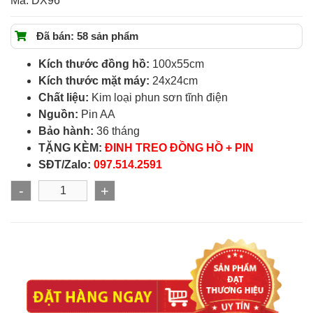
Mã:
DX96
Đã bán: 58 sản phẩm
Kích thước đồng hồ:
100x55cm
Kích thước mặt máy:
24x24cm
Chất liệu:
Kim loại phun sơn tĩnh điện
Nguồn:
Pin AA
Bảo hành:
36 tháng
TẶNG KÈM:
ĐINH TREO ĐỒNG HỒ + PIN
SĐT/Zalo:
097.514.2591
-
+