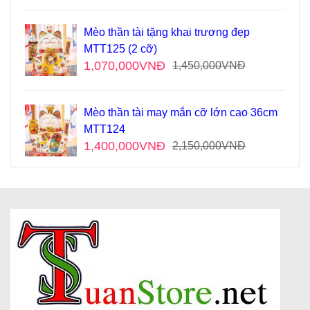
Mèo thần tài tặng khai trương đẹp
MTT125 (2 cỡ)
1,070,000
VNĐ
1,450,000
VNĐ
Mèo thần tài may mắn cỡ lớn cao 36cm
MTT124
1,400,000
VNĐ
2,150,000
VNĐ