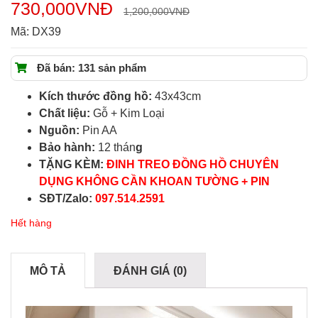
730,000
VNĐ
1,200,000
VNĐ
Mã:
DX39
Đã bán: 131 sản phẩm
Kích thước đồng hồ:
43x43cm
Chất liệu:
Gỗ + Kim Loại
Nguồn:
Pin AA
Bảo hành:
12 thán
g
TẶNG KÈM:
ĐINH TREO ĐỒNG HỒ CHUYÊN
DỤNG KHÔNG CẦN KHOAN TƯỜNG + PIN
SĐT/Zalo:
097.514.2591
Hết hàng
MÔ TẢ
ĐÁNH GIÁ (0)