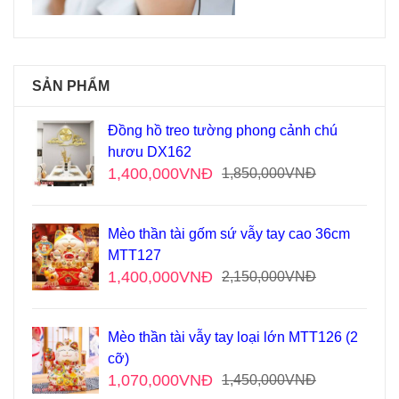
SẢN PHẨM
Đồng hồ treo tường phong cảnh chú
hươu DX162
1,400,000
VNĐ
1,850,000
VNĐ
Mèo thần tài gốm sứ vẫy tay cao 36cm
MTT127
1,400,000
VNĐ
2,150,000
VNĐ
Mèo thần tài vẫy tay loại lớn MTT126 (2
cỡ)
1,070,000
VNĐ
1,450,000
VNĐ