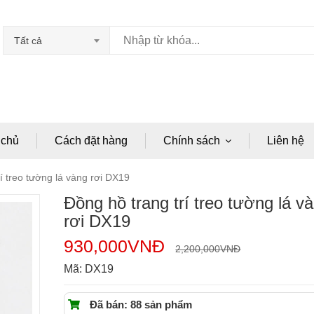
Tất cả
 chủ
Cách đặt hàng
Chính sách
Liên hệ
í treo tường lá vàng rơi DX19
Đồng hồ trang trí treo tường lá v
rơi DX19
930,000
VNĐ
2,200,000
VNĐ
Mã:
DX19
Đã bán: 88 sản phẩm