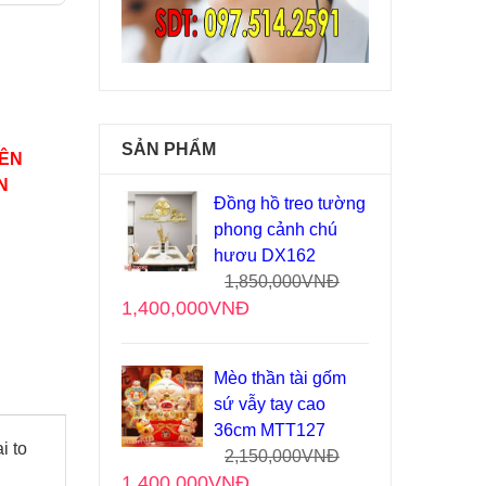
SẢN PHẨM
YÊN
N
Đồng hồ treo tường
phong cảnh chú
hươu DX162
1,850,000
VNĐ
1,400,000
VNĐ
Mèo thần tài gốm
sứ vẫy tay cao
36cm MTT127
i to
2,150,000
VNĐ
1,400,000
VNĐ