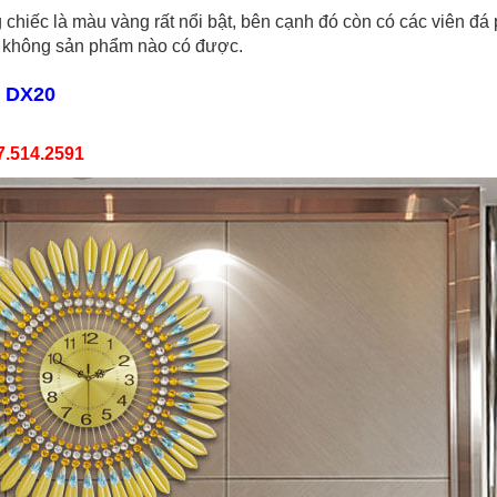
 chiếc là màu vàng rất nổi bật, bên cạnh đó còn có các viên đá
ẹp không sản phẩm nào có được.
n DX20
7.514.2591