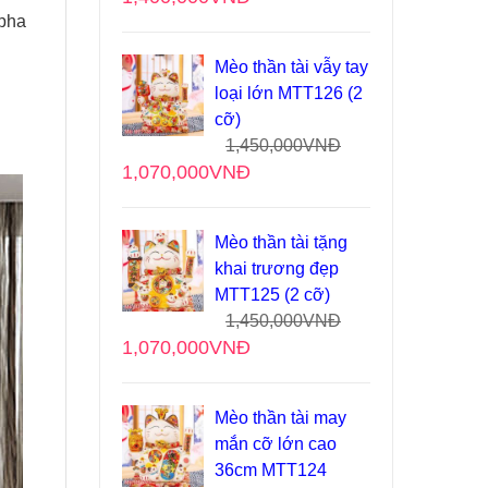
 pha
Mèo thần tài vẫy tay
loại lớn MTT126 (2
cỡ)
1,450,000
VNĐ
1,070,000
VNĐ
Mèo thần tài tặng
khai trương đẹp
MTT125 (2 cỡ)
1,450,000
VNĐ
1,070,000
VNĐ
Mèo thần tài may
mắn cỡ lớn cao
36cm MTT124