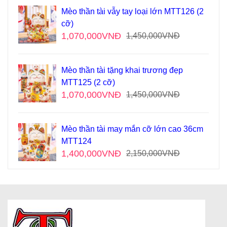
Mèo thần tài vẫy tay loại lớn MTT126 (2
cỡ)
1,070,000
VNĐ
1,450,000
VNĐ
Mèo thần tài tặng khai trương đẹp
MTT125 (2 cỡ)
1,070,000
VNĐ
1,450,000
VNĐ
Mèo thần tài may mắn cỡ lớn cao 36cm
MTT124
1,400,000
VNĐ
2,150,000
VNĐ