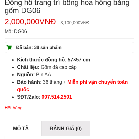
Đồng hồ trang trí bông hoa hồng bằng
gốm DG06
2,000,000
VNĐ
3,100,000
VNĐ
Mã:
DG06
Đã bán: 38 sản phẩm
Kích thước đồng hồ: 57×57 cm
Chất liệu:
Gốm đá cao cấp
Nguồn:
Pin AA
Bảo hành:
36 tháng +
Miễn phí vận chuyển toàn
quốc
SĐT/Zalo:
097.514.2591
Hết hàng
MÔ TẢ
ĐÁNH GIÁ (0)