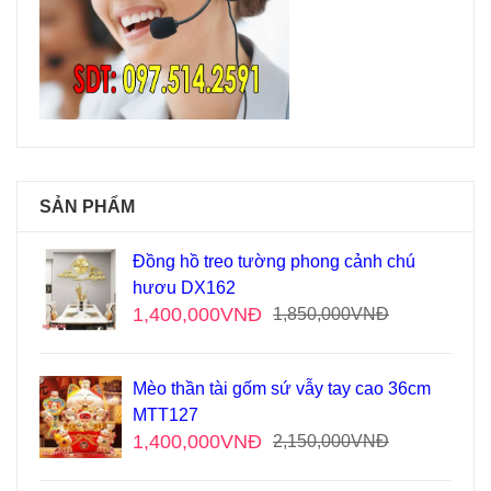
SẢN PHẨM
Đồng hồ treo tường phong cảnh chú
hươu DX162
1,400,000
VNĐ
1,850,000
VNĐ
Mèo thần tài gốm sứ vẫy tay cao 36cm
MTT127
1,400,000
VNĐ
2,150,000
VNĐ