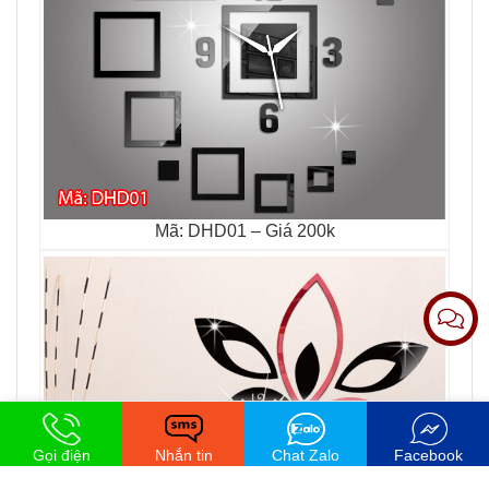
Mã: DHD01 – Giá 200k
Hỗ trợ
Gọi điện
Nhắn tin
Chat Zalo
Facebook