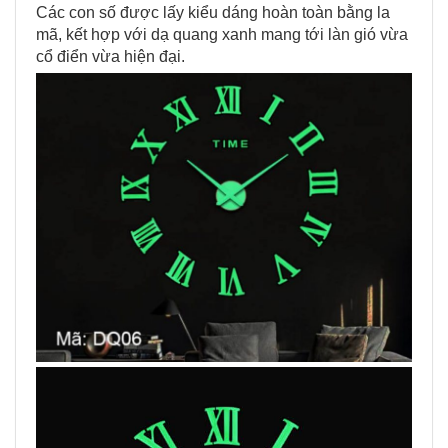
Các con số được lấy kiểu dáng hoàn toàn bằng la
mã, kết hợp với dạ quang xanh mang tới làn gió vừa
cổ điển vừa hiện đại.