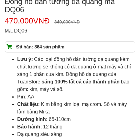
Đồng hồ dán tường dạ quang mã
DQ06
470,000
VNĐ
840,000
VNĐ
Mã:
DQ06
Đã bán: 364 sản phẩm
Lưu ý:
Các loại đồng hồ dán tường dạ quang kém
chất lượng sẽ không có dạ quang ở mặt máy và chỉ
sáng 1 phần của kim. Đồng hồ dạ quang của
TuanStore
sáng 100% tất cả các thành phần
bao
gồm: kim, máy và số.
Pin:
AA
Chất liệu:
Kim bằng kim loại mạ crom. Số và máy
làm bằng Mika
Đường kính:
65-110cm
Bảo hành:
12 tháng
Dạ quang siêu sáng