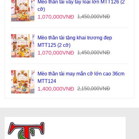
Mèo thần tài vẫy tay loại lớn MTT126 (2
cỡ)
1,070,000
VNĐ
1,450,000
VNĐ
Mèo thần tài tặng khai trương đẹp
MTT125 (2 cỡ)
1,070,000
VNĐ
1,450,000
VNĐ
Mèo thần tài may mắn cỡ lớn cao 36cm
MTT124
1,400,000
VNĐ
2,150,000
VNĐ