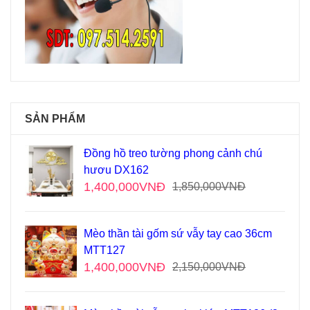
SẢN PHẨM
Đồng hồ treo tường phong cảnh chú
hươu DX162
1,400,000
VNĐ
1,850,000
VNĐ
Mèo thần tài gốm sứ vẫy tay cao 36cm
MTT127
1,400,000
VNĐ
2,150,000
VNĐ