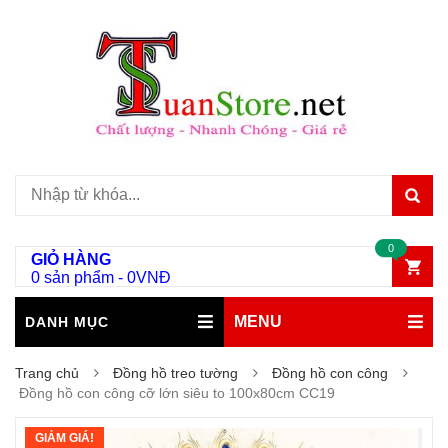
0
GIỎ HÀNG
0 sản phẩm
-
0
VNĐ
MENU
DANH MỤC
Trang chủ
Đồng hồ treo tường
Đồng hồ con công
Đồng hồ con công cỡ lớn siêu to 100x80cm CC19
GIẢM GIÁ!