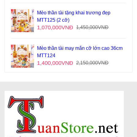
Mèo thần tài tặng khai trương đẹp
MTT125 (2 cỡ)
1,070,000
VNĐ
1,450,000
VNĐ
Mèo thần tài may mắn cỡ lớn cao 36cm
MTT124
1,400,000
VNĐ
2,150,000
VNĐ