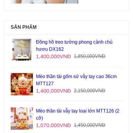
SẢN PHẨM
Đồng hồ treo tường phong cảnh chú
hươu DX162
1,400,000
VNĐ
1,850,000
VNĐ
Mèo thần tài gốm sứ vẫy tay cao 36cm
MTT127
1,400,000
VNĐ
2,150,000
VNĐ
Mèo thần tài vẫy tay loại lớn MTT126 (2
cỡ)
1,070,000
VNĐ
1,450,000
VNĐ