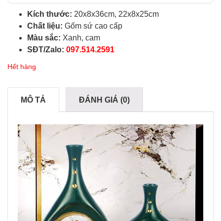
Kích thước:
20x8x36cm, 22x8x25cm
Chất liệu:
Gốm sứ cao cấp
Màu sắc:
Xanh, cam
SĐT/Zalo:
097.514.2591
Hết hàng
MÔ TẢ
ĐÁNH GIÁ (0)