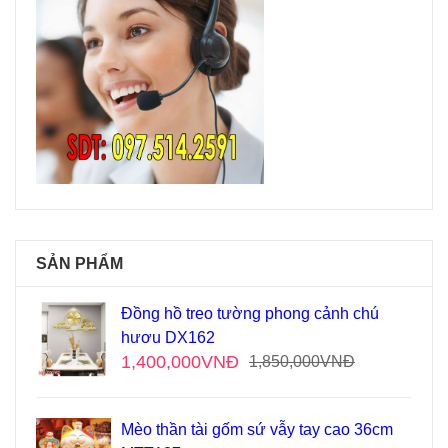
SẢN PHẨM
Đồng hồ treo tường phong cảnh chú
hươu DX162
1,400,000
VNĐ
1,850,000
VNĐ
Mèo thần tài gốm sứ vẫy tay cao 36cm