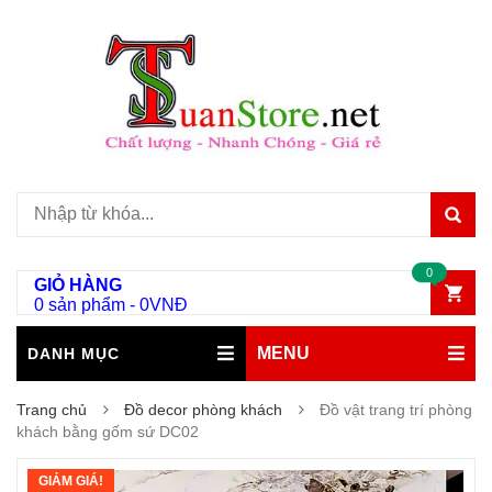
0
GIỎ HÀNG
0 sản phẩm
-
0
VNĐ
MENU
DANH MỤC
Trang chủ
Đồ decor phòng khách
Đồ vật trang trí phòng
khách bằng gốm sứ DC02
GIẢM GIÁ!