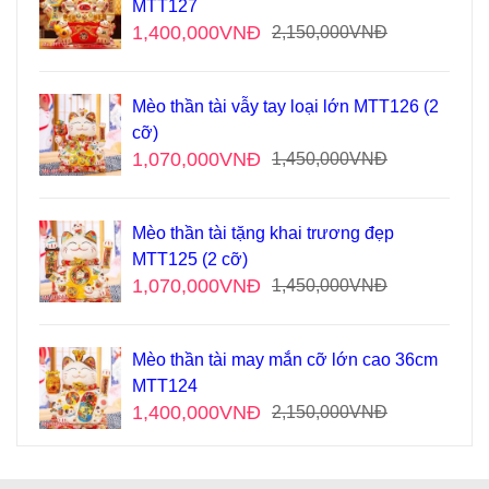
MTT127
1,400,000
VNĐ
2,150,000
VNĐ
Mèo thần tài vẫy tay loại lớn MTT126 (2
cỡ)
1,070,000
VNĐ
1,450,000
VNĐ
Mèo thần tài tặng khai trương đẹp
MTT125 (2 cỡ)
1,070,000
VNĐ
1,450,000
VNĐ
Mèo thần tài may mắn cỡ lớn cao 36cm
MTT124
1,400,000
VNĐ
2,150,000
VNĐ