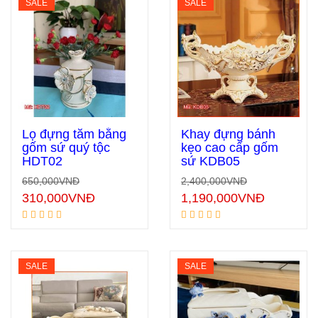
SALE
SALE
Lọ đựng tăm bằng
Khay đựng bánh
gốm sứ quý tộc
kẹo cao cấp gốm
HDT02
sứ KDB05
Thêm vào giỏ hàng
Thêm vào giỏ hàng
650,000
VNĐ
2,400,000
VNĐ
310,000
VNĐ
1,190,000
VNĐ
SALE
SALE