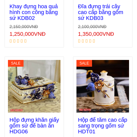
Khay đựng hoa quả
Đĩa đựng trái cây
hình con công bằng
cao cấp bằng gốm
sứ KDB02
sứ KDB03
Thêm vào giỏ hàng
Thêm vào giỏ hàng
2,150,000
VNĐ
2,100,000
VNĐ
1,250,000
VNĐ
1,350,000
VNĐ
SALE
SALE
Hộp đựng khăn giấy
Hộp để tăm cao cấp
gốm sứ để bàn ăn
sang trọng gốm sứ
HDG06
HDT01
Thêm vào giỏ hàng
Thêm vào giỏ hàng