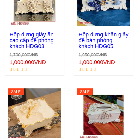
Hộp đựng giấy ăn
Hộp đựng khăn giấy
cao cấp để phòng
để bàn phòng
khách HDG03
khách HDG05
Thêm vào giỏ hàng
Thêm vào giỏ hàng
1,700,000
VNĐ
1,950,000
VNĐ
1,000,000
VNĐ
1,000,000
VNĐ
SALE
SALE