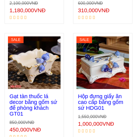
2,100,000
VNĐ
600,000
VNĐ
1,180,000
VNĐ
310,000
VNĐ
SALE
SALE
Gạt tàn thuốc lá
Hộp đựng giấy ăn
decor bằng gốm sứ
cao cấp bằng gốm
để phòng khách
sứ HDG01
Thêm vào giỏ hàng
Thêm vào giỏ hàng
GT01
1,550,000
VNĐ
850,000
VNĐ
1,000,000
VNĐ
450,000
VNĐ