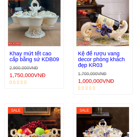
Khay mứt tết cao
Kệ để rượu vang
cấp bằng sứ KDB09
decor phòng khách
đẹp KR03
2,900,000
VNĐ
Thêm vào giỏ hàng
Thêm vào giỏ hàng
1,700,000
VNĐ
1,750,000
VNĐ
1,000,000
VNĐ
SALE
SALE