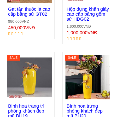
Gạt tàn thuốc lá cao
Hộp đựng khăn giấy
cấp bằng sứ GT02
cao cấp bằng gốm
sứ HDG02
980,000
VNĐ
Thêm vào giỏ hàng
Thêm vào giỏ hàng
1,600,000
VNĐ
450,000
VNĐ
1,000,000
VNĐ
SALE
SALE
Bình hoa trang trí
Bình hoa trưng
phòng khách đẹp
phòng khách đẹp
mã BH19
mã BH20