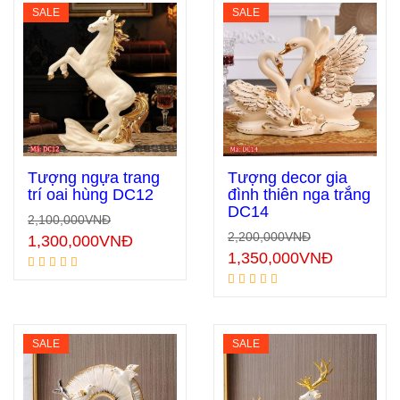
SALE
SALE
Tượng ngựa trang
Tượng decor gia
trí oai hùng DC12
đình thiên nga trắng
DC14
2,100,000
VNĐ
Thêm vào giỏ hàng
Thêm vào giỏ hàng
2,200,000
VNĐ
1,300,000
VNĐ
1,350,000
VNĐ
SALE
SALE