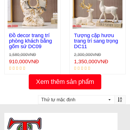
Đồ decor trang trí
Tượng cặp hươu
phòng khách bằng
trang trí sang trọng
gốm sứ DC09
DC11
Thêm vào giỏ hàng
Thêm vào giỏ hàng
1,580,000
VNĐ
2,300,000
VNĐ
910,000
VNĐ
1,350,000
VNĐ
Xem thêm sản phẩm