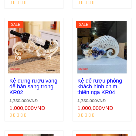
SALE
SALE
Kệ đựng rượu vang
Kệ để rượu phòng
để bàn sang trọng
khách hình chim
KR02
thiên nga KR04
Thêm vào giỏ hàng
Thêm vào giỏ hàng
1,750,000
VNĐ
1,750,000
VNĐ
1,000,000
VNĐ
1,000,000
VNĐ