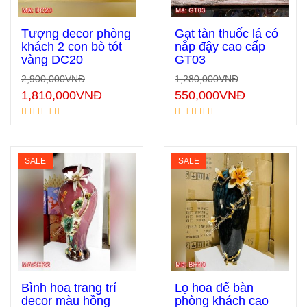
Tượng decor phòng
Gạt tàn thuốc lá có
khách 2 con bò tót
nắp đậy cao cấp
vàng DC20
GT03
Thêm vào giỏ hàng
Thêm vào giỏ hàng
2,900,000
VNĐ
1,280,000
VNĐ
1,810,000
VNĐ
550,000
VNĐ
SALE
SALE
Bình hoa trang trí
Lọ hoa để bàn
decor màu hồng
phòng khách cao