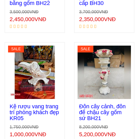
bằng gốm BH22
cấp BH30
Thêm vào giỏ hàng
Thêm vào giỏ hàng
3,500,000
VNĐ
3,700,000
VNĐ
2,450,000
VNĐ
2,350,000
VNĐ
SALE
SALE
Kệ rượu vang trang
Đôn cây cảnh, đôn
trí phòng khách đẹp
để chậu cây gốm
KR05
sứ BH21
Thêm vào giỏ hàng
Thêm vào giỏ hàng
1,750,000
VNĐ
8,200,000
VNĐ
1,000,000
VNĐ
5,200,000
VNĐ