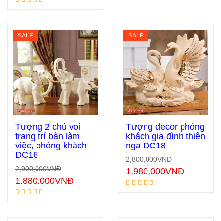
SALE
SALE
Tượng 2 chú voi
Tượng decor phòng
trang trí bàn làm
khách gia đình thiên
việc, phòng khách
nga DC18
Thêm vào giỏ hàng
Thêm vào giỏ hàng
DC16
2,800,000
VNĐ
2,900,000
VNĐ
1,980,000
VNĐ
1,880,000
VNĐ