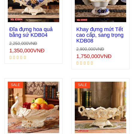
Đĩa đựng hoa quả
Khay đựng mứt Tết
bằng sứ KDB04
cao cấp, sang trọng
KDB08
2,250,000
VNĐ
Thêm vào giỏ hàng
Thêm vào giỏ hàng
2,900,000
VNĐ
1,350,000
VNĐ
1,750,000
VNĐ
SALE
SALE