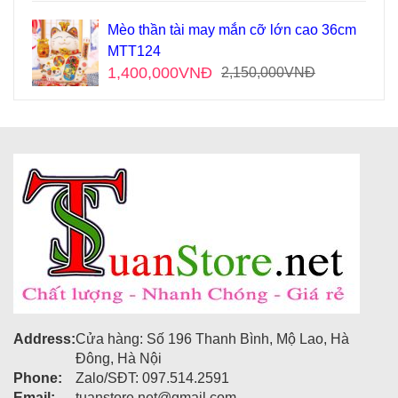
Mèo thần tài may mắn cỡ lớn cao 36cm
MTT124
1,400,000
VNĐ
2,150,000
VNĐ
Address:
Cửa hàng: Số 196 Thanh Bình, Mộ Lao, Hà
Đông, Hà Nội
Phone:
Zalo/SĐT: 097.514.2591
Email:
tuanstore.net@gmail.com