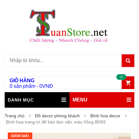
0
GIỎ HÀNG
0 sản phẩm
-
0
VNĐ
MENU
DANH MỤC
Trang chủ
Đồ decor phòng khách
Bình hoa decor
Bình hoa trang trí để bàn làm việc màu hồng BH55
GIẢM GIÁ!