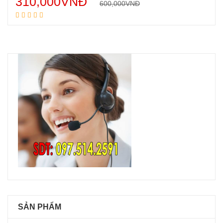
310,000
VNĐ
600,000
VNĐ
Thêm vào giỏ hàng
SẢN PHẨM