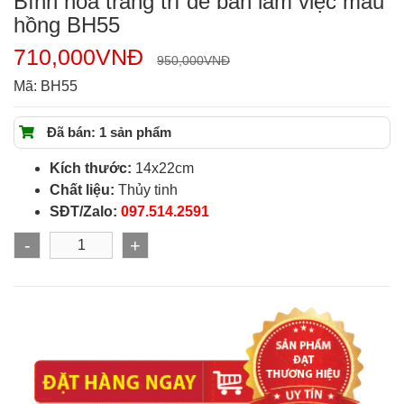
Bình hoa trang trí để bàn làm việc màu
hồng BH55
710,000
VNĐ
950,000
VNĐ
Mã:
BH55
Đã bán: 1 sản phẩm
Kích thước:
14x22cm
Chất liệu:
Thủy tinh
SĐT/Zalo:
097.514.2591
-
+