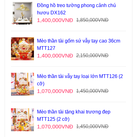
Đồng hồ treo tường phong cảnh chú
hươu DX162
1,400,000
VNĐ
1,850,000
VNĐ
Mèo thần tài gốm sứ vẫy tay cao 36cm
MTT127
1,400,000
VNĐ
2,150,000
VNĐ
Mèo thần tài vẫy tay loại lớn MTT126 (2
cỡ)
1,070,000
VNĐ
1,450,000
VNĐ
Mèo thần tài tặng khai trương đẹp
MTT125 (2 cỡ)
1,070,000
VNĐ
1,450,000
VNĐ