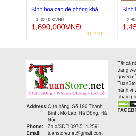
Bình hoa cao để phòng khách đẹp và sang trọng BH16
3,300,000
VNĐ
2,90
Thêm vào giỏ hàng
1,690,000
VNĐ
1,4
Tất cả n
trang we
quyền c
TuanStor
hành vi 
phạm ph
Address:
Cửa hàng: Số 196 Thanh
FACEB
Bình, Mộ Lao, Hà Đông, Hà
Nội
Phone:
Zalo/SĐT: 097.514.2591
Email:
tuanstore.net@gmail.com