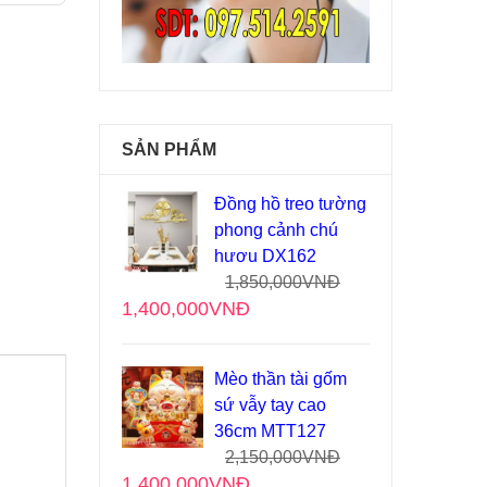
SẢN PHẨM
Đồng hồ treo tường
phong cảnh chú
hươu DX162
1,850,000
VNĐ
1,400,000
VNĐ
Mèo thần tài gốm
sứ vẫy tay cao
36cm MTT127
2,150,000
VNĐ
1,400,000
VNĐ