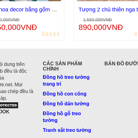
Bình hoa decor bằng gốm sứ để phòng khách BH06
0,000
VNĐ
1,550,000
VNĐ
Thêm vào giỏ hàng
Thêm vào giỏ hà
50,000
VNĐ
890,000
VNĐ
CÁC SẢN PHẨM
BẢN ĐỒ ĐƯỜ
ội dung trên
CHÍNH
b đều là độc
Đồng hồ treo tường
ủa
trang trí
e.net. Mọi
sao chép đều là
Đồng hồ con công
áp.
Đồng hồ dán tường
OOK
Đồng hồ gỗ treo
tường
Tranh sắt treo tường