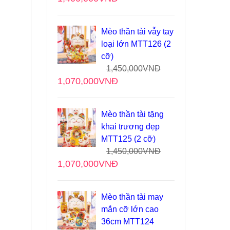
Mèo thần tài vẫy tay
loại lớn MTT126 (2
cỡ)
1,450,000
VNĐ
1,070,000
VNĐ
Mèo thần tài tặng
khai trương đẹp
MTT125 (2 cỡ)
1,450,000
VNĐ
1,070,000
VNĐ
Mèo thần tài may
mắn cỡ lớn cao
36cm MTT124