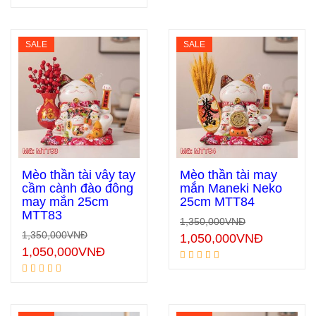
SALE
SALE
Mèo thần tài vẫy tay
Mèo thần tài may
cầm cành đào đông
mắn Maneki Neko
may mắn 25cm
25cm MTT84
Thêm vào giỏ hàng
Thêm vào giỏ hàng
MTT83
1,350,000
VNĐ
1,350,000
VNĐ
1,050,000
VNĐ
1,050,000
VNĐ