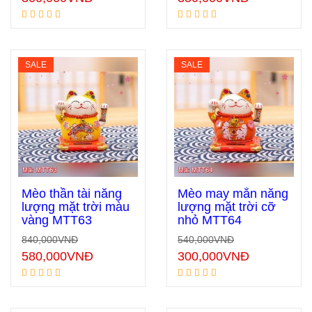
SALE
SALE
Mèo thần tài năng
Mèo may mắn năng
lượng mặt trời màu
lượng mặt trời cỡ
vàng MTT63
nhỏ MTT64
Thêm vào giỏ hàng
Thêm vào giỏ hàng
840,000
VNĐ
540,000
VNĐ
580,000
VNĐ
300,000
VNĐ