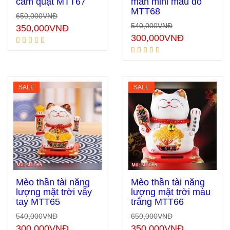
cầm quạt MTT67
mắn mini màu đỏ
MTT68
650,000
VNĐ
Thêm vào giỏ hàng
Thêm vào giỏ hàng
540,000
VNĐ
350,000
VNĐ
300,000
VNĐ
SALE
SALE
Mèo thần tài năng
Mèo thần tài năng
lượng mặt trời vẫy
lượng mặt trời màu
tay MTT65
trắng MTT66
Thêm vào giỏ hàng
Thêm vào giỏ hàng
540,000
VNĐ
650,000
VNĐ
300,000
VNĐ
350,000
VNĐ