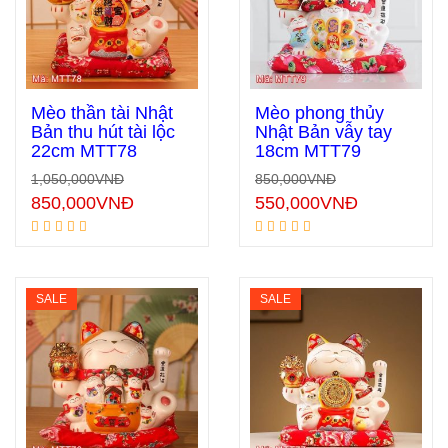
Mèo thần tài Nhật
Mèo phong thủy
Bản thu hút tài lộc
Nhật Bản vẫy tay
22cm MTT78
18cm MTT79
Thêm vào giỏ hàng
Thêm vào giỏ hàng
1,050,000
VNĐ
850,000
VNĐ
850,000
VNĐ
550,000
VNĐ
SALE
SALE