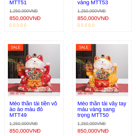
MTT51
vàng MTT53
Thêm vào giỏ hàng
Thêm vào giỏ hàng
1,250,000
VNĐ
1,250,000
VNĐ
850,000
VNĐ
850,000
VNĐ
SALE
SALE
Mèo thần tài tiền vô
Mèo thần tài vẫy tay
ào ào màu đỏ
màu vàng sang
MTT49
trọng MTT50
Thêm vào giỏ hàng
Thêm vào giỏ hàng
1,250,000
VNĐ
1,250,000
VNĐ
850,000
VNĐ
850,000
VNĐ