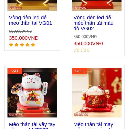
Vòng đèn led để
Vòng đèn led để
mèo thần tài VG01
mèo thần tài màu
đỏ VG02
550,000
VNĐ
Thêm vào giỏ hàng
Thêm vào giỏ hàng
550,000
VNĐ
350,000
VNĐ
350,000
VNĐ
SALE
SALE
Mèo thần tài vẫy tay
Mèo thần tài may