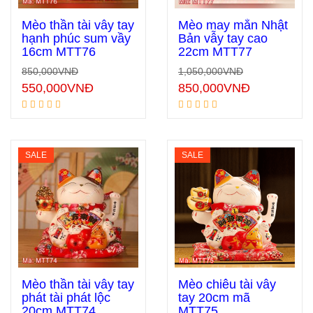
Mèo thần tài vẫy tay
Mèo may mắn Nhật
hạnh phúc sum vầy
Bản vẫy tay cao
16cm MTT76
22cm MTT77
Thêm vào giỏ hàng
Thêm vào giỏ hàng
850,000
VNĐ
1,050,000
VNĐ
550,000
VNĐ
850,000
VNĐ
SALE
SALE
Mèo thần tài vẫy tay
Mèo chiêu tài vẫy
phát tài phát lộc
tay 20cm mã
20cm MTT74
MTT75