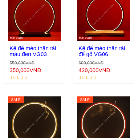
Kệ để mèo thần tài
Kệ để mèo thần tài
màu đen VG03
đế gỗ VG06
550,000
VNĐ
600,000
VNĐ
Thêm vào giỏ hàng
Thêm vào giỏ hàng
350,000
VNĐ
420,000
VNĐ
SALE
SALE