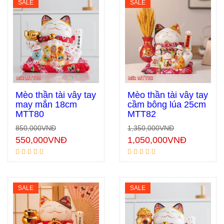
SALE
SALE
Mèo thần tài vẫy tay
Mèo thần tài vẫy tay
may mắn 18cm
cầm bông lúa 25cm
MTT80
MTT82
Thêm vào giỏ hàng
Thêm vào giỏ hàng
850,000
VNĐ
1,350,000
VNĐ
550,000
VNĐ
1,050,000
VNĐ
SALE
SALE