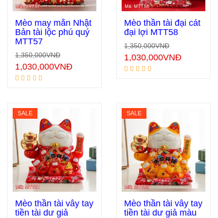
Mèo may mắn Nhật
Mèo thần tài đại cát
Bản tài lộc phú quý
đại lợi MTT58
MTT57
1,350,000
VNĐ
Thêm vào giỏ hàng
Thêm vào giỏ hàng
1,350,000
VNĐ
1,030,000
VNĐ
1,030,000
VNĐ
SALE
SALE
Mèo thần tài vẫy tay
Mèo thần tài vẫy tay
tiền tài dư giả
tiền tài dư giả màu