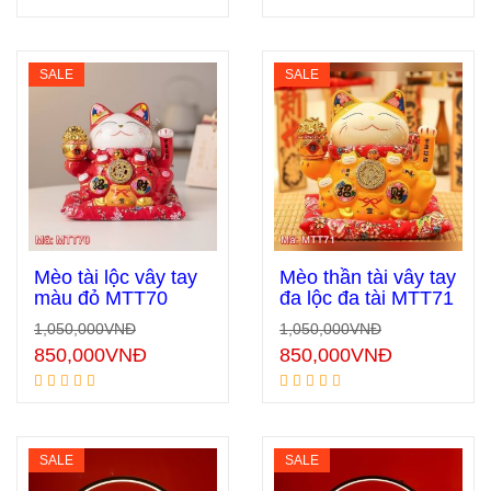
SALE
SALE
Mèo tài lộc vẫy tay
Mèo thần tài vẫy tay
màu đỏ MTT70
đa lộc đa tài MTT71
1,050,000
VNĐ
1,050,000
VNĐ
Thêm vào giỏ hàng
Thêm vào giỏ hàng
850,000
VNĐ
850,000
VNĐ
SALE
SALE