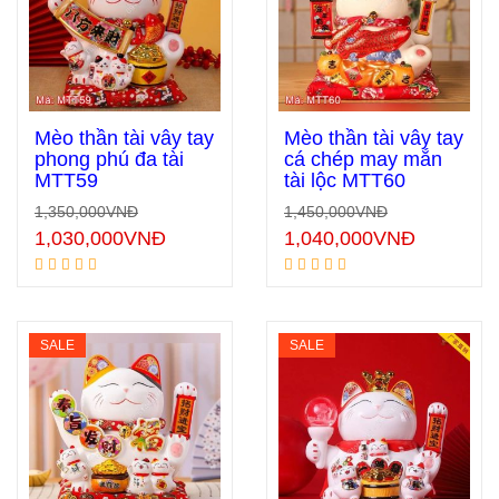
Mèo thần tài vẫy tay
Mèo thần tài vẫy tay
phong phú đa tài
cá chép may mắn
MTT59
tài lộc MTT60
Thêm vào giỏ hàng
Thêm vào giỏ hàng
1,350,000
VNĐ
1,450,000
VNĐ
1,030,000
VNĐ
1,040,000
VNĐ
SALE
SALE