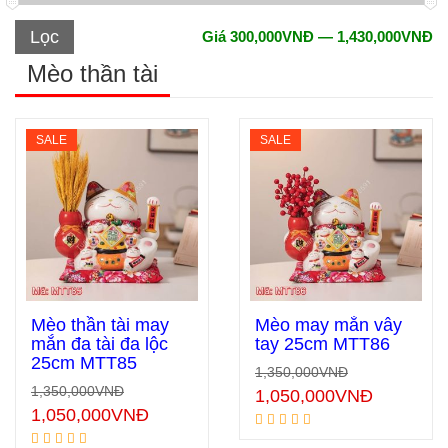
Lọc
Giá
300,000VNĐ
—
1,430,000VNĐ
Mèo thần tài
SALE
SALE
Mèo thần tài may
Mèo may mắn vẫy
mắn đa tài đa lộc
tay 25cm MTT86
25cm MTT85
1,350,000
VNĐ
Thêm vào giỏ hàng
Thêm vào giỏ hàng
1,350,000
VNĐ
1,050,000
VNĐ
1,050,000
VNĐ