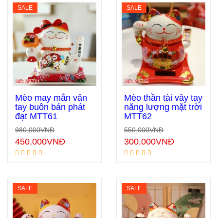
SALE
SALE
Mèo may mắn vẫn
Mèo thần tài vẫy tay
tay buôn bán phát
năng lượng mặt trời
đạt MTT61
MTT62
Thêm vào giỏ hàng
Thêm vào giỏ hàng
980,000
VNĐ
550,000
VNĐ
450,000
VNĐ
300,000
VNĐ
SALE
SALE