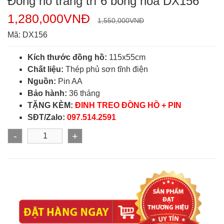
Đồng hồ trang trí 6 bông hoa DX156
1,280,000
VNĐ
1,550,000
VNĐ
Mã:
DX156
Kích thước đồng hồ:
115x55cm
Chất liệu:
Thép phủ sơn tĩnh điện
Nguồn:
Pin AA
Bảo hành:
36 tháng
TẶNG KÈM:
ĐINH TREO ĐỒNG HỒ + PIN
SĐT/Zalo:
097.514.2591
-
+