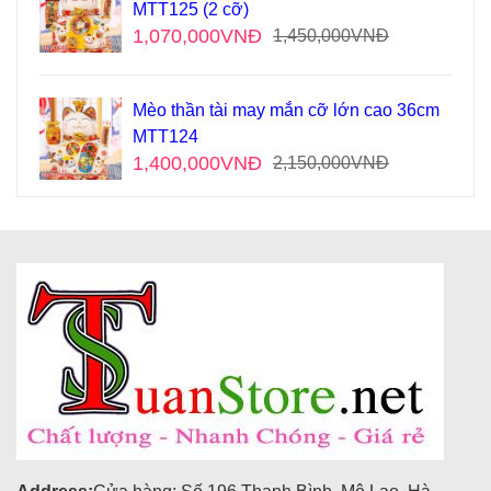
MTT125 (2 cỡ)
1,070,000
VNĐ
1,450,000
VNĐ
Mèo thần tài may mắn cỡ lớn cao 36cm
MTT124
1,400,000
VNĐ
2,150,000
VNĐ