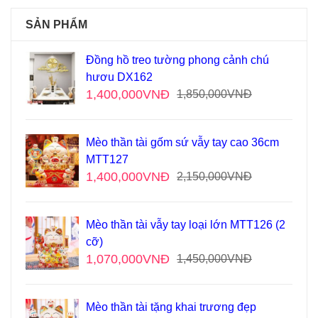
SẢN PHẨM
Đồng hồ treo tường phong cảnh chú
hươu DX162
1,400,000
VNĐ
1,850,000
VNĐ
Mèo thần tài gốm sứ vẫy tay cao 36cm
MTT127
1,400,000
VNĐ
2,150,000
VNĐ
Mèo thần tài vẫy tay loại lớn MTT126 (2
cỡ)
1,070,000
VNĐ
1,450,000
VNĐ
Mèo thần tài tặng khai trương đẹp