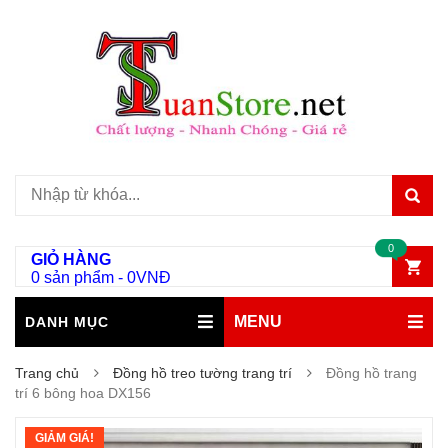
0
GIỎ HÀNG
0 sản phẩm
-
0
VNĐ
MENU
DANH MỤC
Trang chủ
Đồng hồ treo tường trang trí
Đồng hồ trang
trí 6 bông hoa DX156
GIẢM GIÁ!